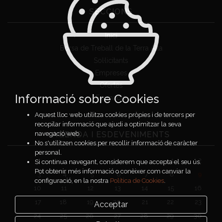
SECCIONS
Inici
Borsa de Treball de la Terra Alta
Sol·licitants
Empreses
Ofertes
Informació sobre Cookies
Formació
Aquest lloc web utilitza cookies pròpies i de tercers per
recopilar informació que ajudi a optimitzar la seva
AGENDA I ESDEVENIMENTS
navegació web.
No s'utilitzen cookies per recollir informació de caràcter
personal.
1
2
Si continua navegant, considerem que accepta el seu ús.
Pot obtenir més informació o conèixer com canviar la
3
4
5
6
7
8
9
configuració, en la nostra
Política de Cookies
.
10
11
12
13
14
15
16
17
18
19
20
21
22
23
Acceptar
24
25
26
27
28
29
30