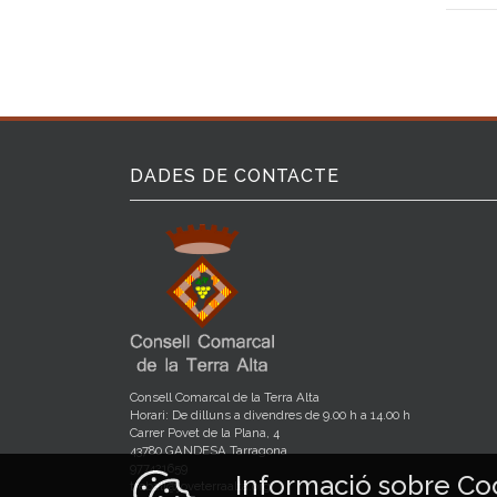
DADES DE CONTACTE
Consell Comarcal de la Terra Alta
Horari: De dilluns a divendres de 9.00 h a 14.00 h
Carrer Povet de la Plana, 4
43780 GANDESA Tarragona
977421659
Informació sobre Co
treball@joveterraalta.org