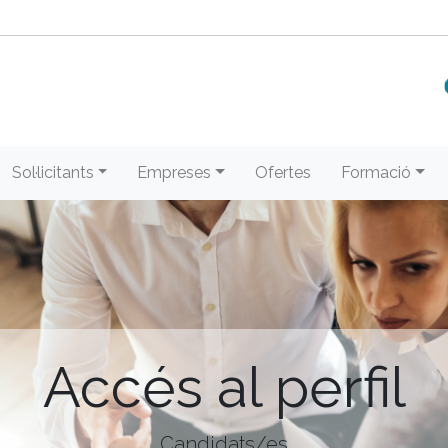
Sol·licitants
Empreses
Ofertes
Formació
Accés al perfil
Candidats/es