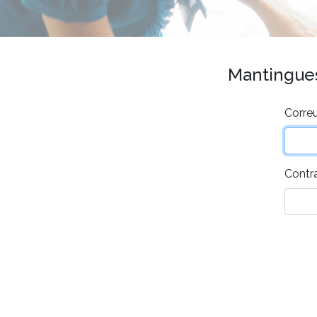
Mantingues 
Correu
Contr