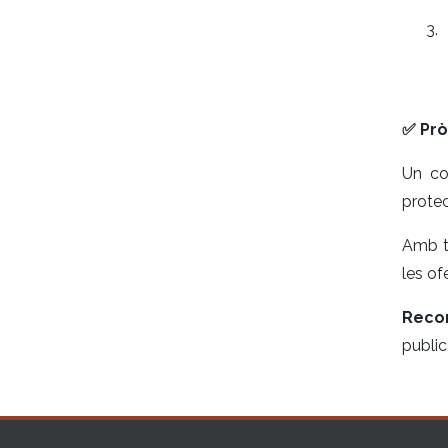
✅ Prò
Un co
protec
Amb t
les of
Reco
public