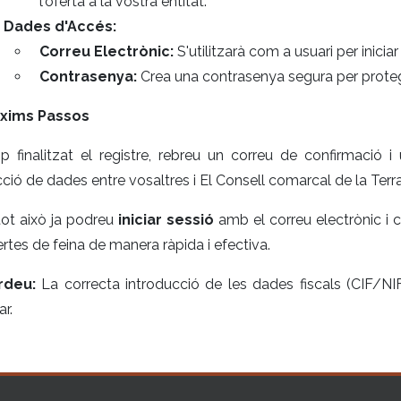
l'oferta a la vostra entitat.
Dades d'Accés:
Correu Electrònic:
S'utilitzarà com a usuari per inicia
Contrasenya:
Crea una contrasenya segura per protegi
xims Passos
p finalitzat el registre, rebreu un correu de confirmació 
ció de dades entre vosaltres i El Consell comarcal de la Terra
ot això ja podreu
iniciar sessió
amb el correu electrònic i 
ertes de feina de manera ràpida i efectiva.
rdeu:
La correcta introducció de les dades fiscals (CIF/NI
ar.