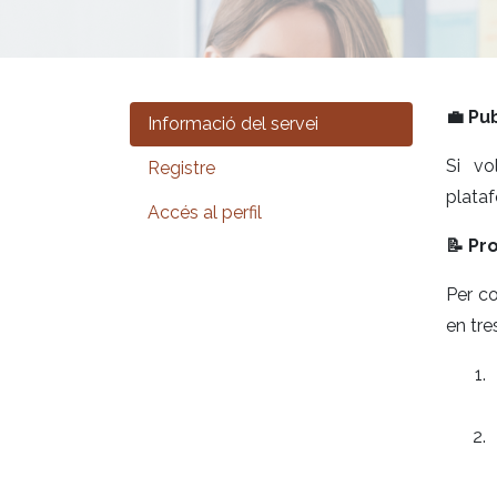
💼 Pu
Informació del servei
Si vol
Registre
plataf
Accés al perfil
📝 Pr
Per co
en tre