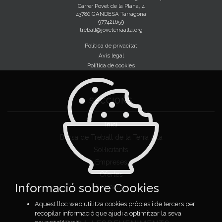
Carrer Povet de la Plana, 4
43780 GANDESA Tarragona
977421659
treball@joveterraalta.org
Política de privacitat
Avís legal
Política de cookies
SECCIONS
Inici
Borsa de Treball de la Terra Alta
Sol·licitants
Empreses
Ofertes
Informació sobre Cookies
Formació
Aquest lloc web utilitza cookies pròpies i de tercers per
recopilar informació que ajudi a optimitzar la seva