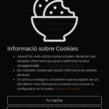
SECCIONS
Inici
Borsa de Treball de la Terra Alta
Sol·licitants
Empreses
Ofertes
Informació sobre Cookies
Formació
Aquest lloc web utilitza cookies pròpies i de tercers per
recopilar informació que ajudi a optimitzar la seva
AGENDA I ESDEVENIMENTS
navegació web.
No s'utilitzen cookies per recollir informació de caràcter
personal.
1
2
Si continua navegant, considerem que accepta el seu ús.
Pot obtenir més informació o conèixer com canviar la
3
4
5
6
7
8
9
configuració, en la nostra
Política de Cookies
.
10
11
12
13
14
15
16
17
18
19
20
21
22
23
Acceptar
24
25
26
27
28
29
30