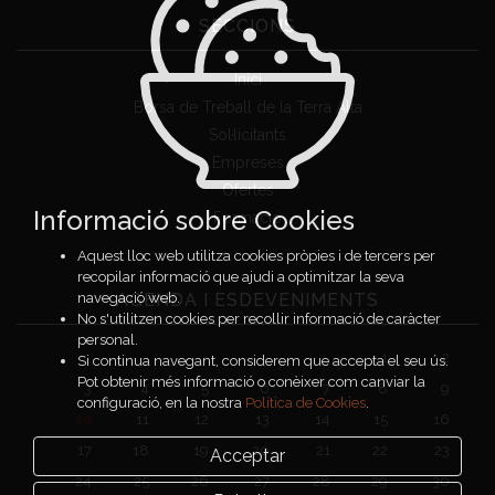
SECCIONS
Inici
Borsa de Treball de la Terra Alta
Sol·licitants
Empreses
Ofertes
Informació sobre Cookies
Formació
Aquest lloc web utilitza cookies pròpies i de tercers per
recopilar informació que ajudi a optimitzar la seva
AGENDA I ESDEVENIMENTS
navegació web.
No s'utilitzen cookies per recollir informació de caràcter
personal.
1
2
Si continua navegant, considerem que accepta el seu ús.
Pot obtenir més informació o conèixer com canviar la
3
4
5
6
7
8
9
configuració, en la nostra
Política de Cookies
.
10
11
12
13
14
15
16
17
18
19
20
21
22
23
Acceptar
24
25
26
27
28
29
30