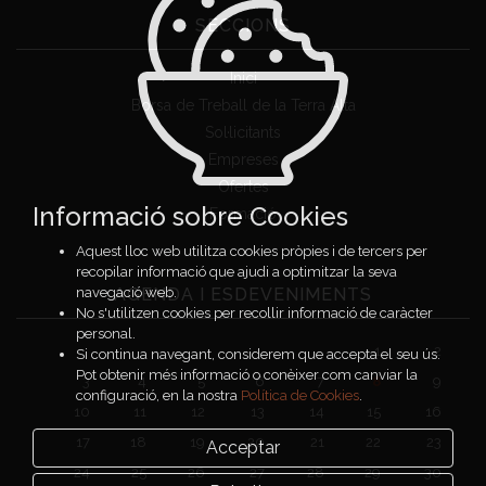
SECCIONS
Inici
Borsa de Treball de la Terra Alta
Sol·licitants
Empreses
Ofertes
Informació sobre Cookies
Formació
Aquest lloc web utilitza cookies pròpies i de tercers per
recopilar informació que ajudi a optimitzar la seva
AGENDA I ESDEVENIMENTS
navegació web.
No s'utilitzen cookies per recollir informació de caràcter
personal.
1
2
Si continua navegant, considerem que accepta el seu ús.
Pot obtenir més informació o conèixer com canviar la
3
4
5
6
7
8
9
configuració, en la nostra
Política de Cookies
.
10
11
12
13
14
15
16
17
18
19
20
21
22
23
Acceptar
24
25
26
27
28
29
30