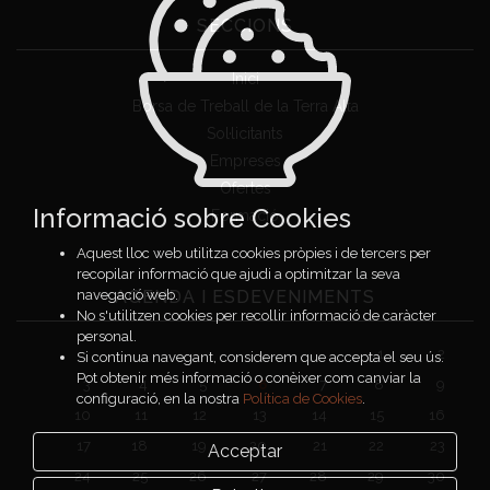
SECCIONS
Inici
Borsa de Treball de la Terra Alta
Sol·licitants
Empreses
Ofertes
Informació sobre Cookies
Formació
Aquest lloc web utilitza cookies pròpies i de tercers per
recopilar informació que ajudi a optimitzar la seva
AGENDA I ESDEVENIMENTS
navegació web.
No s'utilitzen cookies per recollir informació de caràcter
personal.
1
2
Si continua navegant, considerem que accepta el seu ús.
Pot obtenir més informació o conèixer com canviar la
3
4
5
6
7
8
9
configuració, en la nostra
Política de Cookies
.
10
11
12
13
14
15
16
17
18
19
20
21
22
23
Acceptar
24
25
26
27
28
29
30