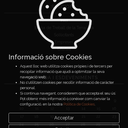
SECCIONS
Inici
Borsa de Treball de la Terra Alta
Sol·licitants
Empreses
Ofertes
Informació sobre Cookies
Formació
Aquest lloc web utilitza cookies pròpies i de tercers per
recopilar informació que ajudi a optimitzar la seva
AGENDA I ESDEVENIMENTS
navegació web.
No s'utilitzen cookies per recollir informació de caràcter
personal.
1
2
Si continua navegant, considerem que accepta el seu ús.
Pot obtenir més informació o conèixer com canviar la
3
4
5
6
7
8
9
configuració, en la nostra
Política de Cookies
.
10
11
12
13
14
15
16
17
18
19
20
21
22
23
Acceptar
24
25
26
27
28
29
30