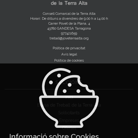
Consell Comarcal de la Terra Alta
Horari: De dilluns a divendres de 9.00 h a 14.00 h
Carrer Povet de la Plana, 4
43780 GANDESA Tarragona
977421659
treball@joveterraalta.org
Política de privacitat
Avís legal
Política de cookies
SECCIONS
Inici
Borsa de Treball de la Terra Alta
Sol·licitants
Empreses
Ofertes
Informació sobre Cookies
Formació