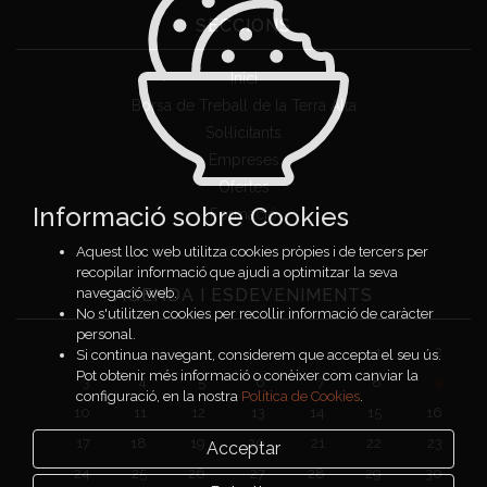
SECCIONS
Inici
Borsa de Treball de la Terra Alta
Sol·licitants
Empreses
Ofertes
Informació sobre Cookies
Formació
Aquest lloc web utilitza cookies pròpies i de tercers per
recopilar informació que ajudi a optimitzar la seva
AGENDA I ESDEVENIMENTS
navegació web.
No s'utilitzen cookies per recollir informació de caràcter
personal.
1
2
Si continua navegant, considerem que accepta el seu ús.
Pot obtenir més informació o conèixer com canviar la
3
4
5
6
7
8
9
configuració, en la nostra
Política de Cookies
.
10
11
12
13
14
15
16
17
18
19
20
21
22
23
Acceptar
24
25
26
27
28
29
30