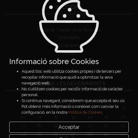
SECCIONS
Inici
Borsa de Treball de la Terra Alta
Sol·licitants
Empreses
Ofertes
Informació sobre Cookies
Formació
Aquest lloc web utilitza cookies pròpies i de tercers per
recopilar informació que ajudi a optimitzar la seva
AGENDA I ESDEVENIMENTS
navegació web.
No s'utilitzen cookies per recollir informació de caràcter
personal.
1
2
Si continua navegant, considerem que accepta el seu ús.
Pot obtenir més informació o conèixer com canviar la
3
4
5
6
7
8
9
configuració, en la nostra
Política de Cookies
.
10
11
12
13
14
15
16
17
18
19
20
21
22
23
Acceptar
24
25
26
27
28
29
30