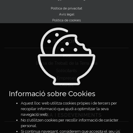
Política de privacitat
Avís legal
Política de cookies
SECCIONS
Inici
Borsa de Treball de la Terra Alta
Sol·licitants
Empreses
Ofertes
Informació sobre Cookies
Formació
Aquest lloc web utilitza cookies pròpies i de tercers per
recopilar informació que ajudi a optimitzar la seva
AGENDA I ESDEVENIMENTS
navegació web.
No s'utilitzen cookies per recollir informació de caràcter
personal.
1
2
Si continua navegant, considerem que accepta el seu ús.