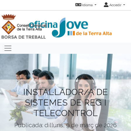
Idioma
Accedir
INSTAL·LADOR/A DE
SISTEMES DE REG I
TELECONTROL
Publicada: dilluns, 9 de març de 2026