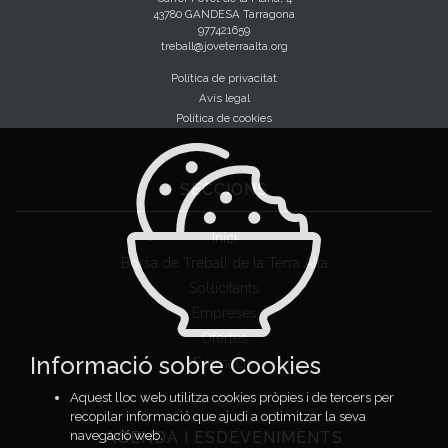
43780 GANDESA Tarragona
977421659
treball@joveterraalta.org
Política de privacitat
Avís legal
Política de cookies
SECCIONS
Inici
Borsa de Treball de la Terra Alta
Sol·licitants
Empreses
Ofertes
Informació sobre Cookies
Formació
Aquest lloc web utilitza cookies pròpies i de tercers per
recopilar informació que ajudi a optimitzar la seva
AGENDA I ESDEVENIMENTS
navegació web.