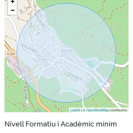
+
−
Leaflet
| ©
OpenStreetMap
contributors
Nivell Formatiu i Acadèmic mínim