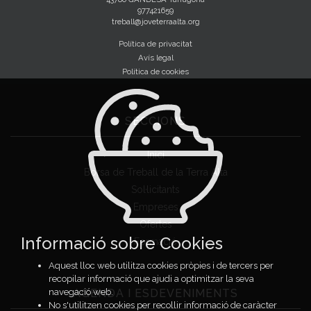
977421659
treball@joveterraalta.org
Política de privacitat
Avís legal
Política de cookies
SECCIONS
Inici
Borsa de Treball de la Terra Alta
Sol·licitants
Empreses
Ofertes
Informació sobre Cookies
Formació
Aquest lloc web utilitza cookies pròpies i de tercers per
recopilar informació que ajudi a optimitzar la seva
AGENDA I ESDEVENIMENTS
navegació web.
No s'utilitzen cookies per recollir informació de caràcter